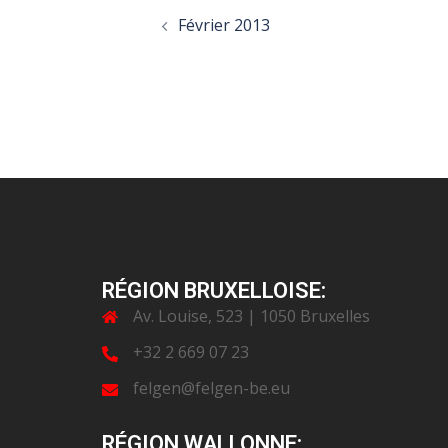
Post
Février 2013
navigation
RÉGION BRUXELLOISE:
Av. Louise, 523 | 1050 Bruxelles
+32 2 669 07 23
felgen@felgen-be.eu
RÉGION WALLONNE: