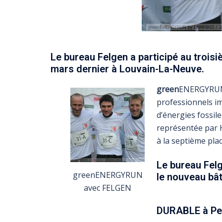
Le bureau Felgen a participé au trois
mars dernier à Louvain-La-Neuve.
green
ENERGYRUN™
professionnels i
d’énergies fossile
représentée par 
à la septième plac
Le bureau Felg
greenENERGYRUN
le nouveau bâ
avec FELGEN
DURABLE à Pe