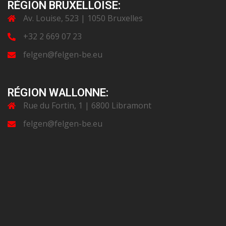
RÉGION BRUXELLOISE:
Av. Louise, 523 | 1050 Bruxelles
+32 2 669 07 23
felgen@felgen-be.eu
RÉGION WALLONNE:
Rue du Fortin, 1 | 6800 Libramont
felgen@felgen-be.eu