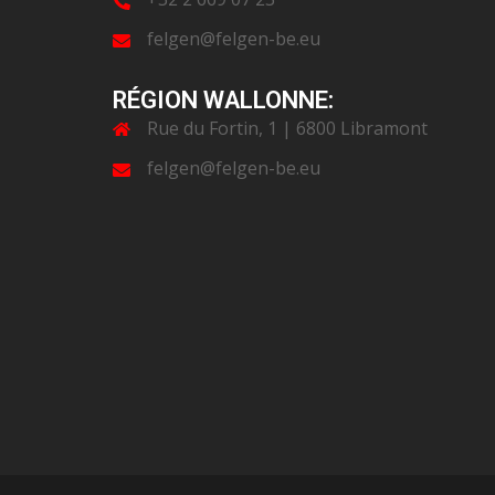
felgen@felgen-be.eu
RÉGION WALLONNE:
Rue du Fortin, 1 | 6800 Libramont
felgen@felgen-be.eu