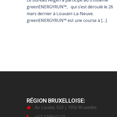
Le bureau Felgen a participé au troisième
greenENERGYRUN™, qui s’est déroulé le 26
mars dernier à Louvain-La-Neuve.
greenENERGYRUN™ est une course à […]
RÉGION BRUXELLOISE:
Av. Louise, 523 | 1050 Bruxelles
+32 2 669 07 23