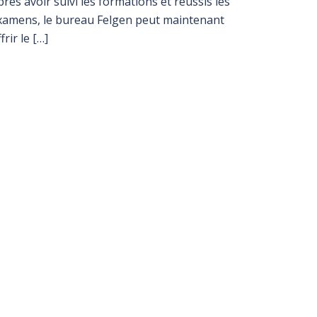
près avoir suivi les formations et réussis les
xamens, le bureau Felgen peut maintenant
frir le […]