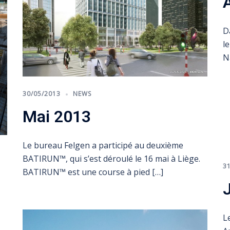
D
l
N
30/05/2013
NEWS
Mai 2013
Le bureau Felgen a participé au deuxième
BATIRUN™, qui s’est déroulé le 16 mai à Liège.
3
BATIRUN™ est une course à pied […]
L