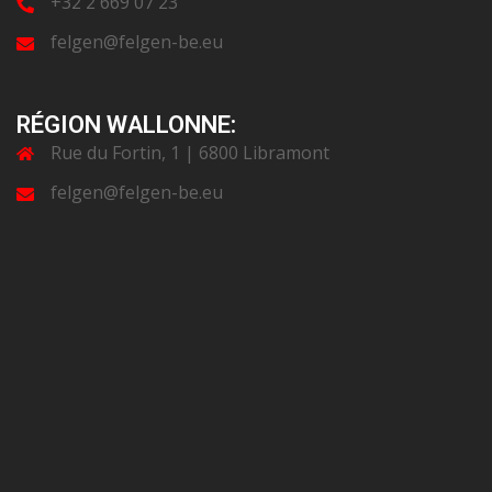
+32 2 669 07 23
felgen@felgen-be.eu
RÉGION WALLONNE:
Rue du Fortin, 1 | 6800 Libramont
felgen@felgen-be.eu