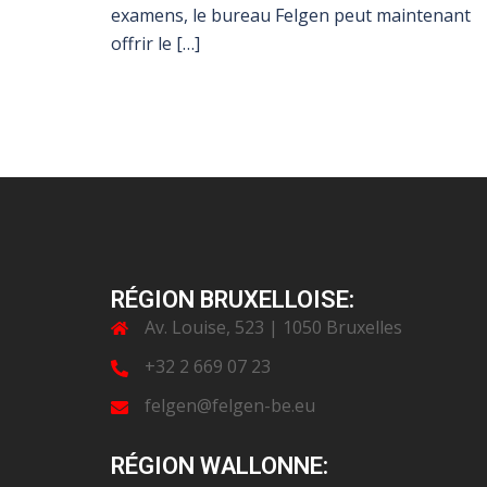
examens, le bureau Felgen peut maintenant
offrir le […]
RÉGION BRUXELLOISE:
Av. Louise, 523 | 1050 Bruxelles
+32 2 669 07 23
felgen@felgen-be.eu
RÉGION WALLONNE: