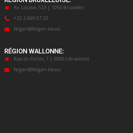
Av. Louise, 523 | 1050 Bruxelles
+32 2 669 07 23
felgen@felgen-be.eu
RÉGION WALLONNE:
Rue du Fortin, 1 | 6800 Libramont
felgen@felgen-be.eu