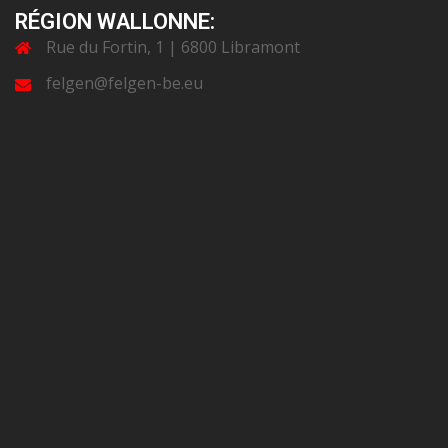
RÉGION WALLONNE:
Rue du Fortin, 1 | 6800 Libramont
felgen@felgen-be.eu