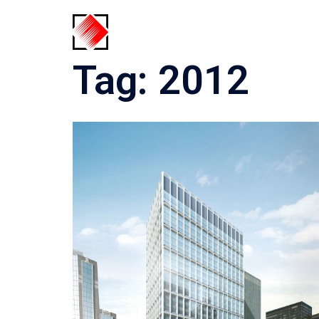
Skip
to
content
Tag:
2012