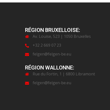
RÉGION BRUXELLOISE:
Av. Louise, 523 | 1050 Bruxelles
+32 2 669 07 23
felgen@felgen-be.eu
RÉGION WALLONNE:
Rue du Fortin, 1 | 6800 Libramont
felgen@felgen-be.eu